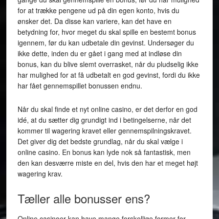
for at trække pengene ud på din egen konto, hvis du
ønsker det. Da disse kan variere, kan det have en
betydning for, hvor meget du skal spille en bestemt bonus
igennem, før du kan udbetale din gevinst. Undersøger du
ikke dette, inden du er gået i gang med at indløse din
bonus, kan du blive slemt overrasket, når du pludselig ikke
har mulighed for at få udbetalt en god gevinst, fordi du ikke
har fået gennemspillet bonussen endnu.
Når du skal finde et nyt online casino, er det derfor en god
idé, at du sætter dig grundigt ind i betingelserne, når det
kommer til wagering kravet eller gennemspilningskravet.
Det giver dig det bedste grundlag, når du skal vælge i
online casino. En bonus kan lyde nok så fantastisk, men
den kan desværre miste en del, hvis den har et meget højt
wagering krav.
Tæller alle bonusser ens?
Online casinoer kan have mange forskellige former for