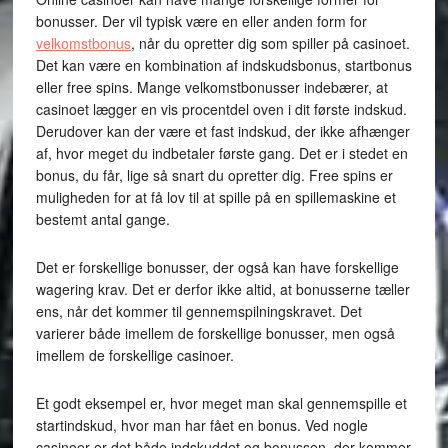
bonusser. Der vil typisk være en eller anden form for
velkomstbonus
, når du opretter dig som spiller på casinoet.
Det kan være en kombination af indskudsbonus, startbonus
eller free spins. Mange velkomstbonusser indebærer, at
casinoet lægger en vis procentdel oven i dit første indskud.
Derudover kan der være et fast indskud, der ikke afhænger
af, hvor meget du indbetaler første gang. Det er i stedet en
bonus, du får, lige så snart du opretter dig. Free spins er
muligheden for at få lov til at spille på en spillemaskine et
bestemt antal gange.
Det er forskellige bonusser, der også kan have forskellige
wagering krav. Det er derfor ikke altid, at bonusserne tæller
ens, når det kommer til gennemspilningskravet. Det
varierer både imellem de forskellige bonusser, men også
imellem de forskellige casinoer.
Et godt eksempel er, hvor meget man skal gennemspille et
startindskud, hvor man har fået en bonus. Ved nogle
casinoer er det både indskuddet og bonussen, der kommer