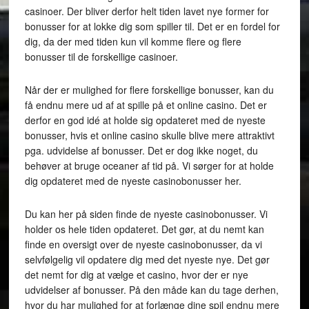
casinoer. Der bliver derfor helt tiden lavet nye former for
bonusser for at lokke dig som spiller til. Det er en fordel for
dig, da der med tiden kun vil komme flere og flere
bonusser til de forskellige casinoer.
Når der er mulighed for flere forskellige bonusser, kan du
få endnu mere ud af at spille på et online casino. Det er
derfor en god idé at holde sig opdateret med de nyeste
bonusser, hvis et online casino skulle blive mere attraktivt
pga. udvidelse af bonusser. Det er dog ikke noget, du
behøver at bruge oceaner af tid på. Vi sørger for at holde
dig opdateret med de nyeste casinobonusser her.
Du kan her på siden finde de nyeste casinobonusser. Vi
holder os hele tiden opdateret. Det gør, at du nemt kan
finde en oversigt over de nyeste casinobonusser, da vi
selvfølgelig vil opdatere dig med det nyeste nye. Det gør
det nemt for dig at vælge et casino, hvor der er nye
udvidelser af bonusser. På den måde kan du tage derhen,
hvor du har mulighed for at forlænge dine spil endnu mere