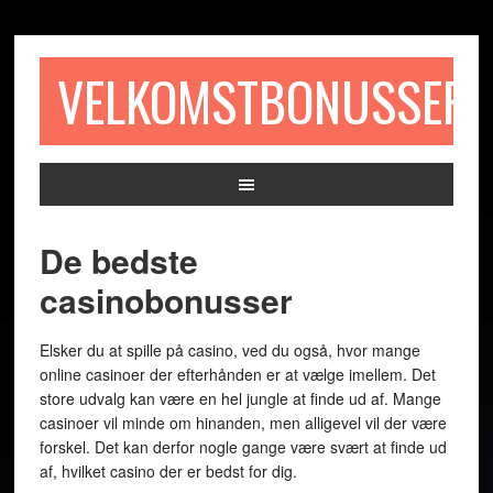
VELKOMSTBONUSSER.
De bedste
casinobonusser
Elsker du at spille på casino, ved du også, hvor mange
online casinoer der efterhånden er at vælge imellem. Det
store udvalg kan være en hel jungle at finde ud af. Mange
casinoer vil minde om hinanden, men alligevel vil der være
forskel. Det kan derfor nogle gange være svært at finde ud
af, hvilket casino der er bedst for dig.