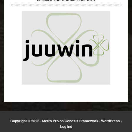
Copyright © 2026 ·
Metro Pro
on
Genesis Framework
·
WordPress
·
Log ind